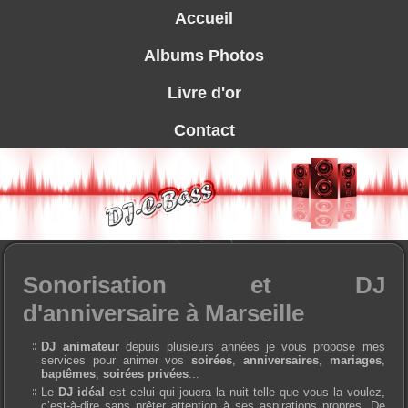
Accueil
Albums Photos
Livre d'or
Contact
Sonorisation et DJ
d'anniversaire à Marseille
DJ animateur
depuis plusieurs années je vous propose mes
services pour animer vos
soirées
,
anniversaires
,
mariages
,
baptêmes
,
soirées privées
...
Le
DJ idéal
est celui qui jouera la nuit telle que vous la voulez,
c’est-à-dire sans prêter attention à ses aspirations propres. De